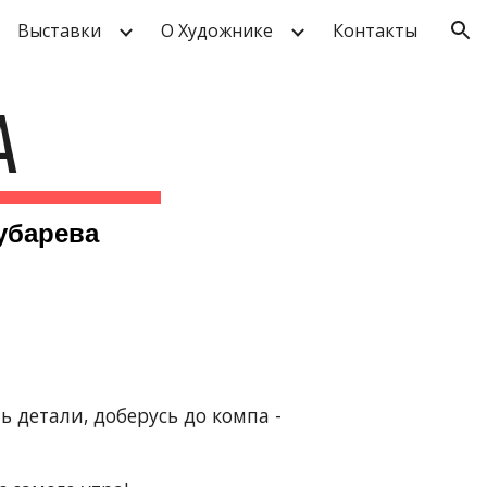
Выставки
О Художнике
Контакты
ion
А
убарева
 детали, доберусь до компа - 