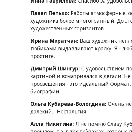
Инна Гаврилова:
 Спасибо за удовольс
Павел Петько:
 Работы атмосферные, о
художника более многогранный. До этог
художественных горизонтов.
Ирина Мкратчан:
 Ваш художник непло
тюбиками выдавливают краску. Я - люб
простите.
Дмитрий Шингур:
 С удовольствием по
картиной и всматривался в детали. Не 
просвещения - это идеальный формат. Я
биографии.
Ольга Кубарева-Вологдина:
 Очень не
далекий... Ностальгия.
Алла Никитина:
 Я не помню Славу Куб
прошлом, т.е. в тех пейзажах, которые