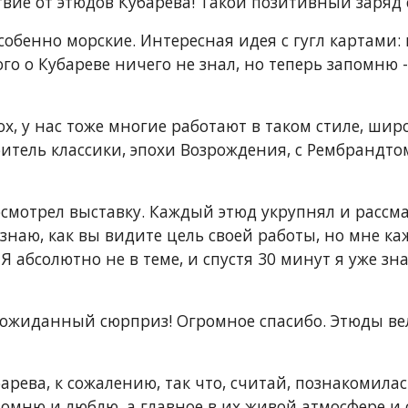
твие от этюдов Кубарева! Такой позитивный заряд с
собенно морские. Интересная идея с гугл картами:
о о Кубареве ничего не знал, но теперь запомню -
х, у нас тоже многие работают в таком стиле, ши
итель классики, эпохи Возрождения, с Рембрандтом
смотрел выставку. Каждый этюд укрупнял и рассмат
знаю, как вы видите цель своей работы, но мне каж
 абсолютно не в теме, и спустя 30 минут я уже зна
ожиданный сюрприз! Огромное спасибо. Этюды вел
арева, к сожалению, так что, считай, познакомила
 помню и люблю, а главное в их живой атмосфере и 